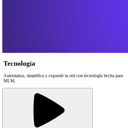
ogía
Crece
, simplifica y expande tu red con tecnología hecha para
Impulsa tu r