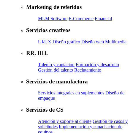
Marketing de referidos
MLM Software
E-Commerce
Financial
Servicios creativos
UI/UX
Diseño gráfico
Diseño web
Multimedia
RR. HH.
Talento y captación
Formación y desarrollo
Gestión del talento
Reclutamiento
Servicios de manufactura
Servicios integrales en suplementos
Diseño de
empaque
Servicios de CS
Atención y soporte al cliente
Gestión de casos y
solicitudes
Implementación y capacitación de
equipos