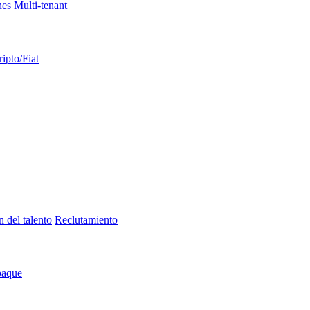
es Multi-tenant
ripto/Fiat
n del talento
Reclutamiento
paque