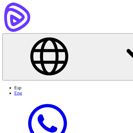
Esp
Eng