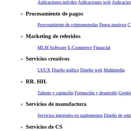
Aplicaciones móviles
Aplicaciones web
Aplicacion
Procesamiento de pagos
Procesamiento de criptomonedas
Pagos masivos
C
Marketing de referidos
MLM Software
E-Commerce
Financial
Servicios creativos
UI/UX
Diseño gráfico
Diseño web
Multimedia
RR. HH.
Talento y captación
Formación y desarrollo
Gestió
Servicios de manufactura
Servicios integrales en suplementos
Diseño de em
Servicios de CS