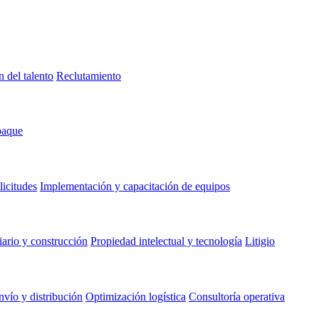
n del talento
Reclutamiento
paque
licitudes
Implementación y capacitación de equipos
ario y construcción
Propiedad intelectual y tecnología
Litigio
nvío y distribución
Optimización logística
Consultoría operativa